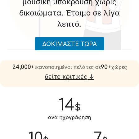
μουσική υπόκρουση χωρίς
δικαιώματα. Έτοιμο σε λίγα
λεπτά.
ΔΟΚΙΜΆΣΤΕ ΤΏΡΑ
24,000+
ικανοποιημένοι πελάτες σε
90+
χώρες
δείτε κριτικές ↓
14
$
ανά ηχογράφηση