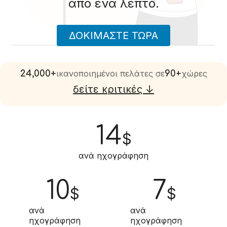
από ένα λεπτό.
ΔΟΚΙΜΆΣΤΕ ΤΏΡΑ
24,000+
ικανοποιημένοι πελάτες σε
90+
χώρες
δείτε κριτικές ↓
14
$
ανά ηχογράφηση
10
7
$
$
ανά
ανά
ηχογράφηση
ηχογράφηση