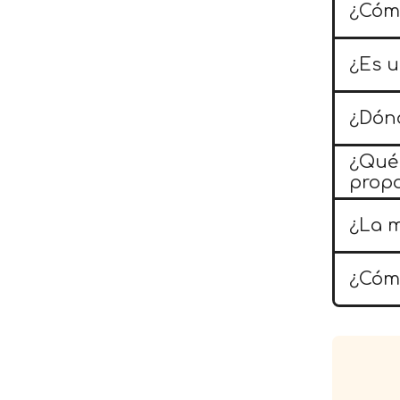
¿Cóm
¿Es 
¿Dónd
¿Qué 
prop
¿La m
¿Cómo