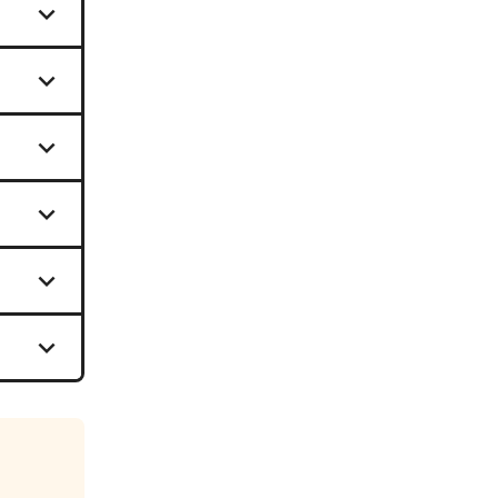





