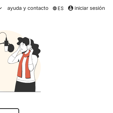

ayuda y contacto

iniciar sesión
ES
